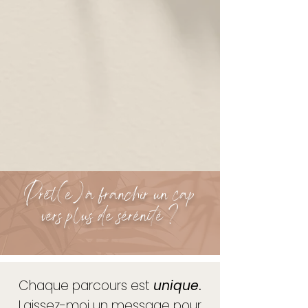
Prêt
(
e
)
à franchir un cap
vers plus de sérénité ?
Chaque parcours est
unique
.
Laissez-moi un message pour