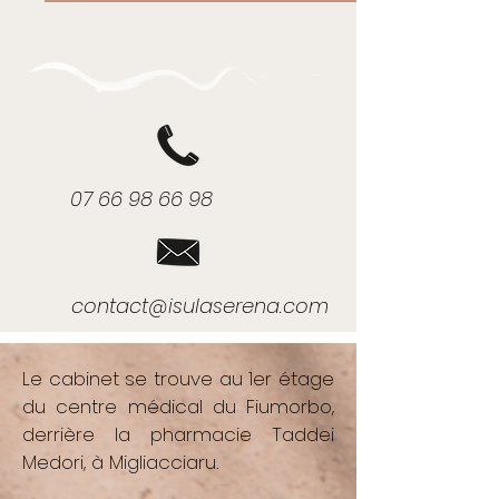
07 66 98 66 98
contact@isulaserena.com
Le cabinet se trouve au 1er étage
du centre médical du Fiumorbo,
derrière la pharmacie Taddei
Medori, à Migliacciaru.