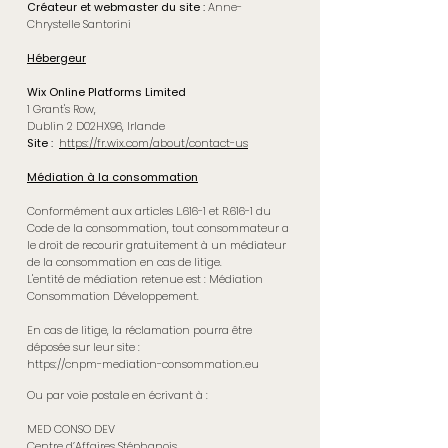
Créateur et webmaster du site :
Anne-
Chrystelle Santorini
Hébergeur
Wix Online Platforms Limited
1 Grant's Row,
Dublin 2 D02HX96, Irlande
Site :
https://fr.wix.com/about/contact-us
Médiation à la consommation
Conformément aux articles L.616-1 et R.616-1 du
Code de la consommation, tout consommateur a
le droit de recourir gratuitement à un médiateur
de la consommation en cas de litige.
L'entité de médiation retenue est : Médiation
Consommation Développement.
En cas de litige, la réclamation pourra être
déposée sur leur site :
https://cnpm-mediation-consommation.eu
Ou par voie postale en écrivant à :
MED CONSO DEV
Centre d’Affaires Stéphanois