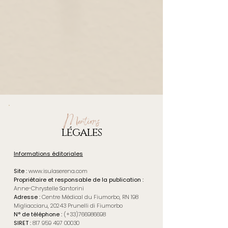
Mentions
légales
Informations éditoriales
Site :
www.isulaserena.com
Propriétaire et responsable de la publication :
Anne-Chrystelle Santorini
Adresse :
Centre Médical du Fiumorbo, RN 198
Migliacciaru, 20243 Prunelli di Fiumorbo
N° de téléphone :
(+33)766986698
SIRET :
817 959 497 00030