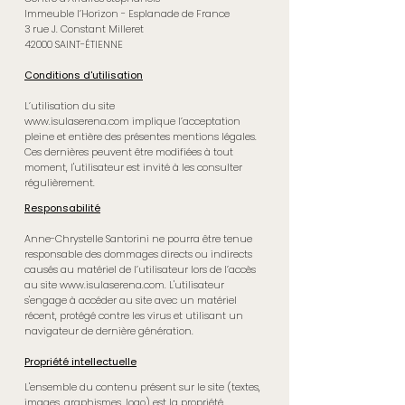
Immeuble l’Horizon - Esplanade de France
3 rue J. Constant Milleret
42000 SAINT-ÉTIENNE
Conditions d'utilisation
L’utilisation du site
www.isulaserena.com
implique l’acceptation
pleine et entière des présentes mentions légales.
Ces dernières peuvent être modifiées à tout
moment, l'utilisateur est invité à les consulter
régulièrement.
Responsabilité
Anne-Chrystelle Santorini ne pourra être tenue
responsable des dommages directs ou indirects
causés au matériel de l’utilisateur lors de l’accès
au site
www.isulaserena.com
. L'utilisateur
s'engage à accéder au site avec un matériel
récent, protégé contre les virus et utilisant un
navigateur de dernière génération.
Propriété intellectuelle​
L'ensemble du contenu présent sur le site (textes,
images, graphismes, logo) est la propriété